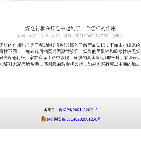
煤仓衬板在煤仓中起到了一个怎样的作用
作者：
本站
来源：
本站
时间：
2021/10/8 17:47:09
次数：
怎样的作用吗？为了帮助用户能够详细的了解产品知识，下面由小编来给
聚性不同。比如破碎后油页岩团聚性较强、烟煤的团聚性和吸水性较无烟
耐磨煤仓衬板厂家在实际生产中发现，当煤的含水量达到8%时，有些设
能够对大家有所帮助，感谢您的观看和支持，如果大家有哪里不懂的地方
备案号：
鲁ICP备20014120号-2
鲁公网安备 37140202001250号